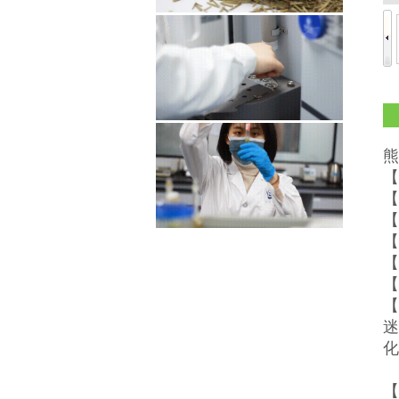
熊
【
【
【
【
【
【
【
迷
化
【